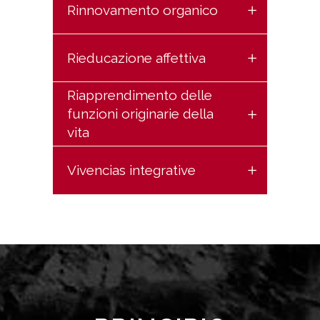
Rinnovamento organico
Rieducazione affettiva
Riapprendimento delle
funzioni originarie della
vita
Vivencias integrative